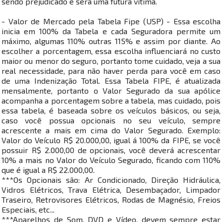
sendo prejudicado e será uma futura vítima.
- Valor de Mercado pela Tabela Fipe (USP) - Essa escolha
inicia em 100% da Tabela e cada Seguradora permite um
máximo, algumas 110% outras 115% e assim por diante. Ao
escolher a porcentagem, essa escolha influenciará no custo
maior ou menor do seguro, portanto tome cuidado, veja a sua
real necessidade, para não haver perda para você em caso
de uma Indenização Total. Essa Tabela FIPE, é atualizada
mensalmente, portanto o Valor Segurado da sua apólice
acompanha a porcentagem sobre a tabela, mas cuidado, pois
essa tabela, é baseada sobre os veículos básicos, ou seja,
caso você possua opcionais no seu veículo, sempre
acrescente a mais em cima do Valor Segurado. Exemplo:
Valor do Veículo R$ 20.000,00, igual á 100% da FIPE, se você
possuir R$ 2.000,00 de opcionais, você deverá acrescentar
10% a mais no Valor do Veículo Segurado, ficando com 110%
que é igual a R$ 22.000,00.
***Os Opcionais são: Ar Condicionado, Direção Hidráulica,
Vidros Elétricos, Trava Elétrica, Desembaçador, Limpador
Traseiro, Retrovisores Elétricos, Rodas de Magnésio, Freios
Especiais, etc...
***Aparelhos de Som, DVD e Vídeo, devem sempre estar