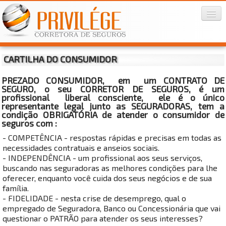
CARTILHA DO CONSUMIDOR
Home
PREZADO CONSUMIDOR
, em um
CONTRATO DE
Privilége
SEGURO
, o seu
CORRETOR DE SEGUROS
, é um
profissional liberal consciente, ele é o único
Seguros
▼
representante legal junto as SEGURADORAS, tem a
condição OBRIGATÓRIA de atender o consumidor de
seguros com :
Informações
▼
- COMPETÊNCIA - respostas rápidas e precisas em todas as
necessidades contratuais e anseios sociais.
Contato
▼
- INDEPENDÊNCIA - um profissional aos seus serviços,
buscando nas seguradoras as melhores condições para lhe
oferecer, enquanto você cuida dos seus negócios e de sua
família.
- FIDELIDADE - nesta crise de desemprego, qual o
empregado de Seguradora, Banco ou Concessionária que vai
questionar o PATRÃO para atender os seus interesses?