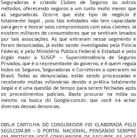
Seguradoras e criando Clubes de Seguros ou outros
métodos, oferecendo seguros a um custo muito menor que
as seguradoras. Ocorre que este tipo de negócio é
totalmente ilegal , pois tais entidades não tem capacidade
para gerir e honrar seus compromissos com seus clientes. Já
existem milhares de consumidores que se sentiram lesados
por tais associações. As que entraram nesse segmento e
foram denunciadas, já estão sendo investigadas pela Policia
Federal, e pelo Ministério Público Federal e Estadual e pelo
órgão maior a SUSEP – Superintendência de Seguros
Privados, que é o representante do governo, e é quem regula
todos os Seguros, Seguradoras e Corretores a operarem no
Brasil. Todas as denunciadas, estão sendo processadas e
recebendo multas milionárias devido a prática totalmente
ilegal e é uma questão de tempo para serem fechadas após
os procedimentos judiciais. Basta procurar na mídia ou
mesmo na busca do Google.com.br, que você irá achar
diversas dessas denuncias.
OBS.:A CARTILHA DO CONSUMIDOR FOI ELABORADA PELO
SEGS.COM.BR - O PORTAL NACIONAL, PENSANDO SEMPRE
EM PROTEGER VOCÊ CONSUMIDOR DE SEGUROS, SE VOCÊ