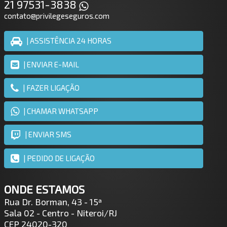
21 97531-3838
contato@privilegeseguros.com
| ASSISTÊNCIA 24 HORAS
| ENVIAR E-MAIL
| FAZER LIGAÇÃO
| CHAMAR WHATSAPP
| ENVIAR SMS
| PEDIDO DE LIGAÇÃO
ONDE ESTAMOS
Rua Dr. Borman, 43 - 15ª
Sala 02 - Centro - Niteroi/RJ
CEP 24020-320